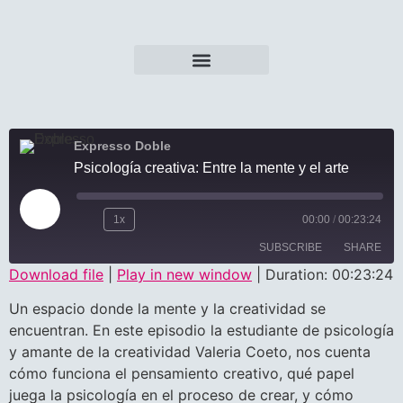
Nuestra Voz / Nuestra Dimensión
Escúchalo Otra Vez
Expresso Doble
Psicología creativa: Entre la mente y el arte
1x
00:00
/
00:23:24
SUBSCRIBE
SHARE
Download file
|
Play in new window
|
Duration: 00:23:24
SHARE
Un espacio donde la mente y la creatividad se
RSS FEED
encuentran. En este episodio la estudiante de psicología
LINK
y amante de la creatividad Valeria Coeto, nos cuenta
cómo funciona el pensamiento creativo, qué papel
EMBED
juega la psicología en el proceso de crear, y cómo