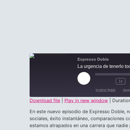
Expresso Doble
La urgencia de tenerlo to
1x
SUBSCRIBE
SH
Download file
|
Play in new window
|
Duration
SHARE
En este nuevo episodio de Expresso Doble, n
RSS FEED
sociales, éxito instantáneo, comparaciones c
LINK
estamos atrapados en una carrera que nadie 