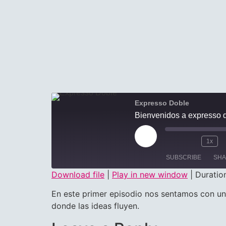
Expresso Doble
Bienvenidos a expresso 
1x
SUBSCRIBE
SH
Download file
|
Play in new window
|
Duratio
SHARE
En este primer episodio nos sentamos con un
RSS FEED
donde las ideas fluyen.
LINK